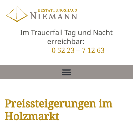
Zum
Inhalt
Im Trauerfall Tag und Nacht
springen
erreichbar:
0 52 23 – 7 12 63
Preissteigerungen im
Holzmarkt