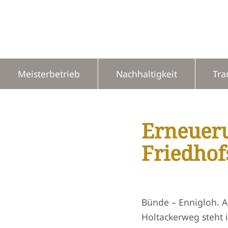
Zum
Inhalt
springen
Meisterbetrieb
Nachhaltigkeit
Tra
Erneueru
Friedhof
Bünde – Ennigloh. A
Holtackerweg steht 